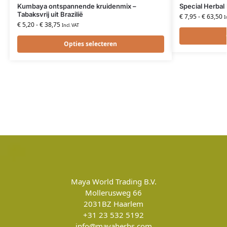
Kumbaya ontspannende kruidenmix –
Special Herbal 
Tabaksvrij uit Brazilië
€
7,95
-
€
63,50
I
€
5,20
-
€
38,75
Incl. VAT
Opties selecteren
Maya World Trading B.V.
Mollerusweg 66
2031BZ
Haarlem
+31 23 532 5192
info@mayaherbs.com