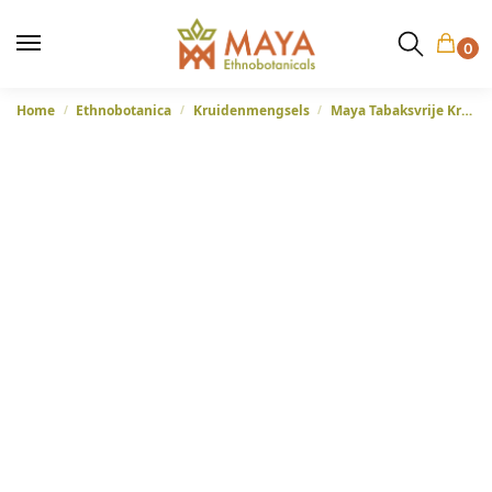
0
Home
Ethnobotanica
Kruidenmengsels
Maya Tabaksvrije Kruidenmix
/
/
/