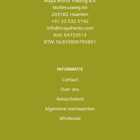
Maya World Trading B.V.
Mollerusweg 66
2031BZ
Haarlem
+31 23 532 5192
info@mayaherbs.com
KvK: 64733513
BTW: NL855806795B01
INFORMATIE
Contact
Over ons
Retourbeleid
Algemene voorwaarden
Wholesale