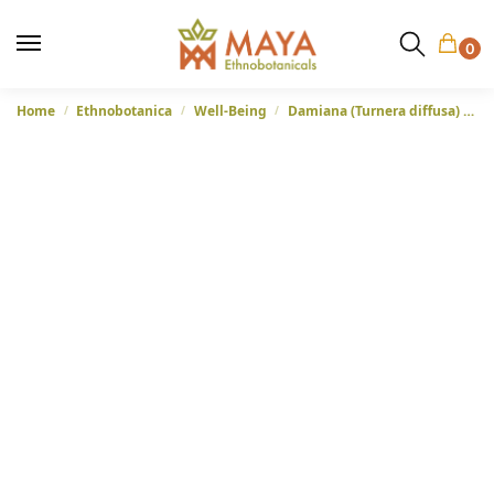
0
Home
Ethnobotanica
Well-Being
Damiana (Turnera diffusa) – Gesneden bladeren
/
/
/