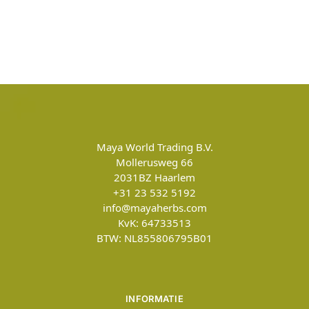
Maya World Trading B.V.
Mollerusweg 66
2031BZ
Haarlem
+31 23 532 5192
info@mayaherbs.com
KvK: 64733513
BTW: NL855806795B01
INFORMATIE