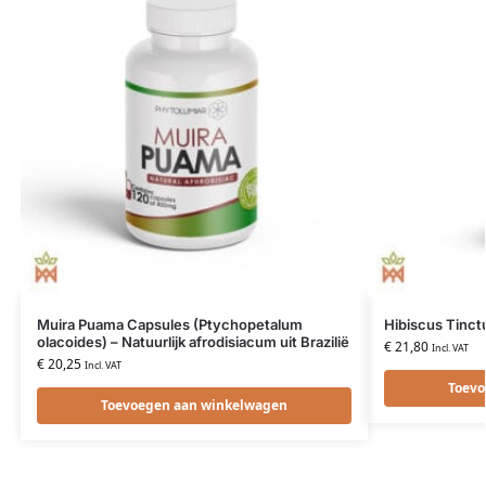
Muira Puama Capsules (Ptychopetalum
Hibiscus Tinct
olacoides) – Natuurlijk afrodisiacum uit Brazilië
€
21,80
Incl. VAT
€
20,25
Incl. VAT
Toevo
Toevoegen aan winkelwagen