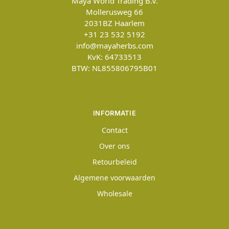
Maya World Trading B.V.
Mollerusweg 66
2031BZ
Haarlem
+31 23 532 5192
info@mayaherbs.com
KvK: 64733513
BTW: NL855806795B01
INFORMATIE
Contact
Over ons
Retourbeleid
Algemene voorwaarden
Wholesale