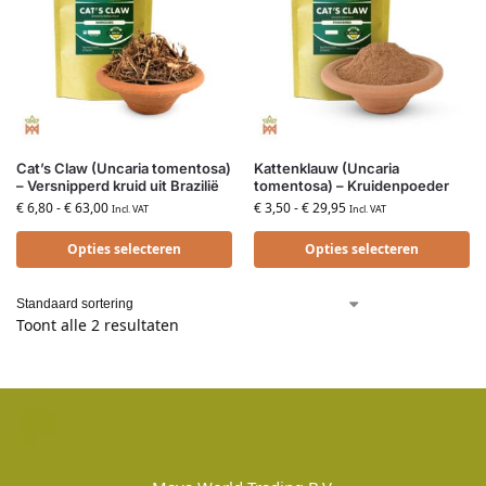
Cat’s Claw (Uncaria tomentosa)
Kattenklauw (Uncaria
– Versnipperd kruid uit Brazilië
tomentosa) – Kruidenpoeder
€
6,80
-
€
63,00
€
3,50
-
€
29,95
Incl. VAT
Incl. VAT
Opties selecteren
Opties selecteren
Toont alle 2 resultaten