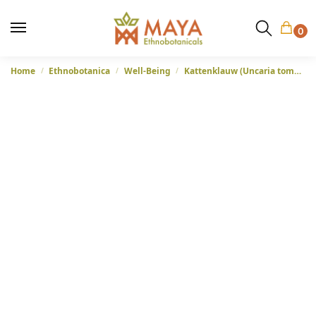
0
Home
Ethnobotanica
Well-Being
Kattenklauw (Uncaria tomentosa) – Kruidenpoeder
/
/
/