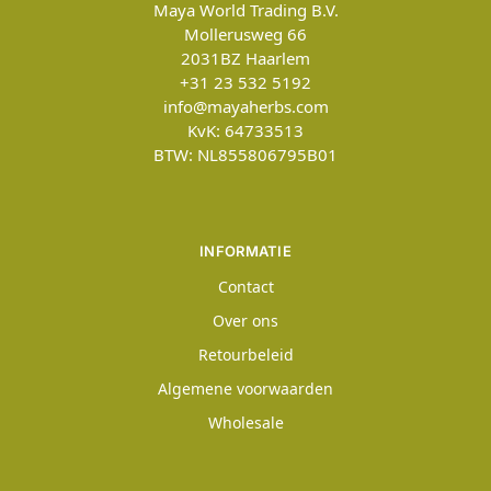
Maya World Trading B.V.
Mollerusweg 66
2031BZ
Haarlem
+31 23 532 5192
info@mayaherbs.com
KvK: 64733513
BTW: NL855806795B01
INFORMATIE
Contact
Over ons
Retourbeleid
Algemene voorwaarden
Wholesale