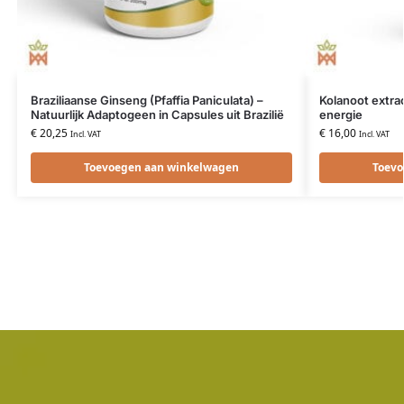
Braziliaanse Ginseng (Pfaffia Paniculata) –
Kolanoot extra
Natuurlijk Adaptogeen in Capsules uit Brazilië
energie
€
20,25
€
16,00
Incl. VAT
Incl. VAT
Toevoegen aan winkelwagen
Toevo