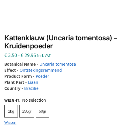
Kattenklauw (Uncaria tomentosa) –
Kruidenpoeder
€
3,50
-
€
29,95
Incl. VAT
Botanical Name
-
Uncaria tomentosa
Effect
-
Ontstekingsremmend
Product Form
-
Poeder
Plant Part
-
Liaan
Country
-
Brazilië
No selection
WEIGHT
:
1kg
250gr
50gr
Wissen