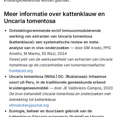
kruidengeneeskunde worden gebruikt.
Meer informatie over kattenklauw en
Uncaria tomentosa
Ontstekingsremmende en/of immuunmodulerende
werking van extracten van Uncaria tomentosa
(kattenklauw): een systematische review en meta-
analyse van in vivo-onderzoeken
— door GM Arado, PPG
Amatto, M Marins, ES Rizzi, 2024
Forest plot van de werkzaamheid van extracten van Uncaria
tomentosa op de concentraties van tumornecrosefactor.
frontiersin.org
Uncaria tomentosa (Willd.) DC. (Rubiaceae): Inheemse
soort uit Peru, in de traditionele geneeskunde erkend
kruidengeneesmiddel
— door JE Valdiviezo-Campos, 2020
De bron behandelt Uncaria tomentosa en onderzoeken met
betrekking tot kattenklauw.
ethnobotanyjournal.org
Ecologie, beheer en duurzaam gebruik van de
kattenklauw (Uncaria guianensis (Aublet) en Uncaria