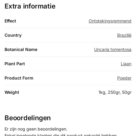
Extra informatie
Effect
Ontstekingsremmend
Country
Brazilië
Botanical Name
Uncaria tomentosa
Plant Part
Liaan
Product Form
Poeder
Weight
1kg, 250gr, 50gr
Beoordelingen
Er zijn nog geen beoordelingen.
Enkel ingelogde klanten die dit product gekocht hebben,