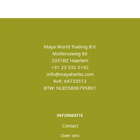
Maya World Trading B.V.
Mollerusweg 66
2031BZ
Haarlem
+31 23 532 5192
info@mayaherbs.com
KvK: 64733513
BTW: NL855806795B01
INFORMATIE
Contact
Over ons