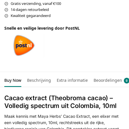
Gratis verzending, vanaf €100
14-dagen retourbeleid
Kwaliteit gegarandeerd
Snelle en veilige levering door PostNL
Buy Now
Beschrijving
Extra informatie
Beoordelingen
0
Cacao extract (Theobroma cacao) –
Volledig spectrum uit Colombia, 10ml
Maak kennis met Maya Herbs’ Cacao Extract, een elixer met
een volledig spectrum, 10ml, rechtstreeks uit de rijke,
biodiverse regio’s van Colombia. Dit eersteklas extract vangt