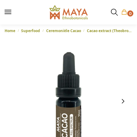
0
Home
Superfood
Ceremoniële Cacao
Cacao extract (Theobroma cacao) – Volledig spectrum uit Colombia, 10ml
/
/
/