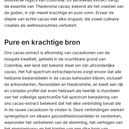
de essentie van
Theobroma cacao
, bekend als het voedsel van
de goden, in zijn meest krachtige en pure vorm. Ervaar de
diepte van echte cacao met elke druppel, die zowel culinaire
creaties als wellnessroutines verbetert.
Pure en krachtige bron
Ons cacao extract is afkomstig van cacaobonen van de
hoogste kwaliteit, geteeld in de vruchtbare grond van
Colombia, een land dat bekend staat om zijn uitzonderlijke
cacao. Het full-spectrum extractieproces zorgt ervoor dat alle
heilzame bestanddelen in de cacao behouden blijven, inclusief
de antioxidanten, flavonoïden en theobromine, en biedt een rijk
en complex profiel dat even heilzaam als heerlijk is.Voordelen
van het volledige spectrumDe full-spectrum benadering van
ons cacao-extract betekent dat het elke verbinding bevat die
in de rauwe cacaoboon te vinden is. Deze verbindingen werken
synergetisch om elkaars gezondheidsvoordelen te versterken,
waaronder het verbeteren van de stemming, het verhogen van
het energieniveau en het bieden van een rijke bron van