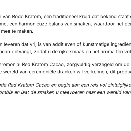
ie van Rode Kratom, een traditioneel kruid dat bekend staa
 met een harmonieuze balans van smaken, waardoor het perf
 mee te maken.
n leveren dat vrij is van additieven of kunstmatige ingredië
acao ontvangt, zodat u de rijke smaak en het aroma ten vol
remonial Red Kratom Cacao, zorgvuldig verzegeld om de ve
 wereld van ceremoniële dranken wil verkennen, dit product
e Red Kratom Cacao en begin aan een reis vol zintuiglijke
ombia en laat de smaken u meevoeren naar een wereld van z