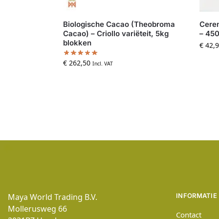
Biologische Cacao (Theobroma
Cerem
Cacao) – Criollo variëteit, 5kg
– 450
blokken
€
42,9
€
262,50
Incl. VAT
Maya World Trading B.V.
INFORMATIE
Mollerusweg 66
Contact