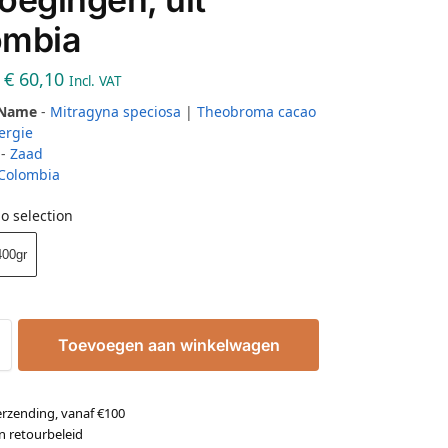
ombia
€
60,10
Incl. VAT
 Name
-
Mitragyna speciosa
|
Theobroma cacao
ergie
-
Zaad
Colombia
o selection
400gr
Toevoegen aan winkelwagen
erzending, vanaf €100
n retourbeleid