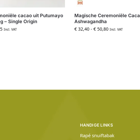
oniële cacao uit Putumayo
Magische Ceremoniële Cac
g – Single Origin
Ashwagandha
5
€
32,40
-
€
50,80
Incl. VAT
Incl. VAT
HANDIGE LINKS
Rapé snuiftabak