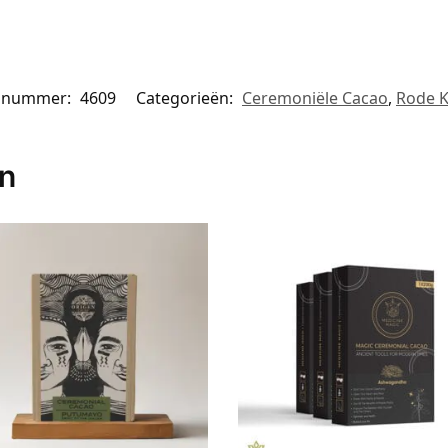
elnummer:
4609
Categorieën:
Ceremoniële Cacao
,
Rode 
en