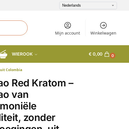
Mijn account
Winkelwagen
WIEROOK
€
0,00
0
 uit Colombia
ao Red Kratom –
ao van
emoniële
iteit, zonder
oegingen, uit