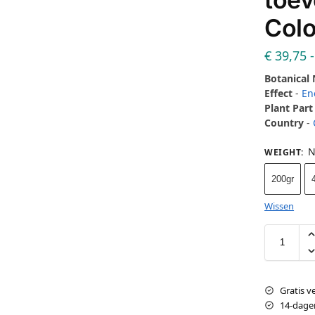
Col
€
39,75
-
Botanical
Effect
-
En
Plant Part
Country
-
N
WEIGHT
:
200gr
Wissen
Gratis v
14-dage