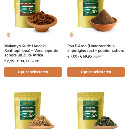
Mukanya Kude (Acacia
Pau D’Arco (Handroanthus
Xanthophloea) – Versnipperde
impetiginosus) – poeder schors
schors uit Zuid-Afrika
€
7,00
-
€
69,95
Incl. VAT
€
8,95
-
€
90,00
Incl. VAT
Opties selecteren
Opties selecteren