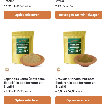
Brazilië
Afrika
€
5,95
-
€
58,00
€
16,09
Incl. VAT
Incl. VAT
Opties selecteren
Toevoegen aan winkelwagen
Espinheira Santa (Maytenus
Graviola (Annona Muricata) –
ilicifolia) in poedervorm uit
Bladeren in poedervorm uit
Brazilië
Brazilië
€
8,95
-
€
76,95
€
4,95
-
€
59,95
Incl. VAT
Incl. VAT
Opties selecteren
Opties selecteren