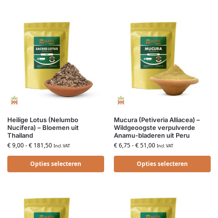
Heilige Lotus (Nelumbo
Mucura (Petiveria Alliacea) –
Nucifera) – Bloemen uit
Wildgeoogste verpulverde
Thailand
Anamu-bladeren uit Peru
€
9,00
-
€
181,50
€
6,75
-
€
51,00
Incl. VAT
Incl. VAT
Opties selecteren
Opties selecteren