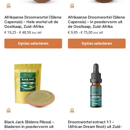
Afrikaanse Droomwortel (Silene
Afrikaanse Droomwortel (Silene
Capensis) – Hele wortel uit de
Capensis) – In poedervorm uit
Oostkaap, Zuid-Afrika
de Oostkaap, Zuid-Afrika
€
19,25
-
€
48,50
€
9,95
-
€
75,00
Incl. VAT
Incl. VAT
Opties selecteren
Opties selecteren
Black Jack (Bidens Pilosa) –
Droomwortel extract 1:1 –
Bladeren in poedervorm uit
(African Dream Root) uit Zuid-