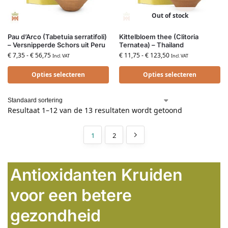
Out of stock
Pau d’Arco (Tabetuia serratifoli)
Kittelbloem thee (Clitoria
– Versnipperde Schors uit Peru
Ternatea) – Thailand
€
7,35
-
€
56,75
€
11,75
-
€
123,50
Incl. VAT
Incl. VAT
Opties selecteren
Opties selecteren
Resultaat 1–12 van de 13 resultaten wordt getoond
1
2
Antioxidanten Kruiden
voor een betere
gezondheid