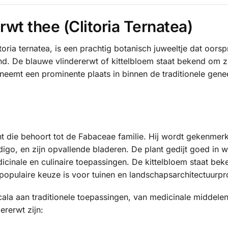
rwt thee (Clitoria Ternatea)
oria ternatea, is een prachtig botanisch juweeltje dat oorsp
and. De blauwe vlindererwt of kittelbloem staat bekend om
eemt een prominente plaats in binnen de traditionele genee
ant die behoort tot de Fabaceae familie. Hij wordt gekenmer
indigo, en zijn opvallende bladeren. De plant gedijt goed i
icinale en culinaire toepassingen. De kittelbloem staat bek
pulaire keuze is voor tuinen en landschapsarchitectuurpr
cala aan traditionele toepassingen, van medicinale middelen
rerwt zijn: