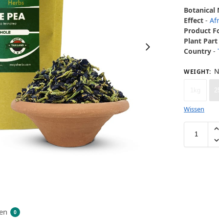
Botanical
Effect
-
Af
Product 
Plant Part
Country
-
N
WEIGHT
:
1kg
2
Wissen
en
0