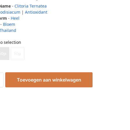
 Name
-
Clitoria Ternatea
rodisiacum
|
Antioxidant
Form
-
Heel
-
Bloem
Thailand
o selection
50gr
50gr
Toevoegen aan winkelwagen