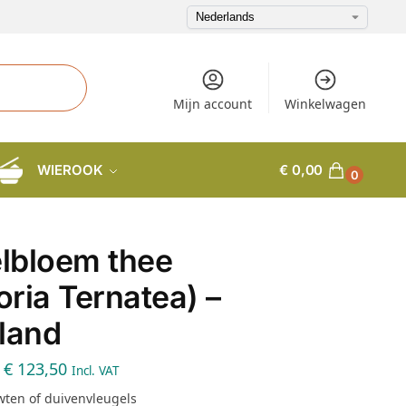
Mijn account
Winkelwagen
WIEROOK
€
0,00
0
elbloem thee
toria Ternatea) –
land
€
123,50
Incl. VAT
wten of duivenvleugels