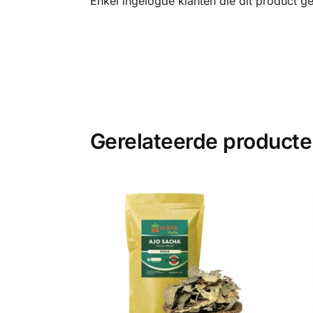
Enkel ingelogde klanten die dit product g
Gerelateerde product