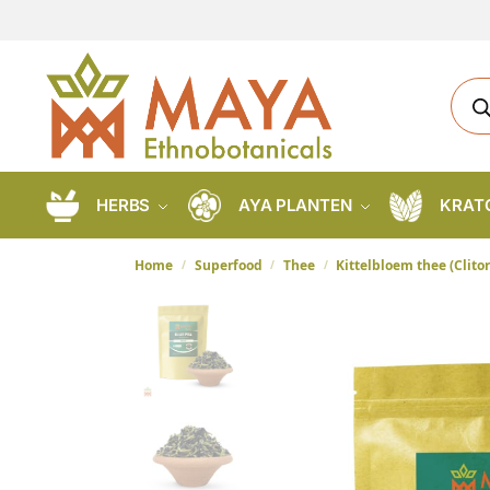
HERBS
AYA PLANTEN
KRAT
Home
Superfood
Thee
Kittelbloem thee (Clito
/
/
/