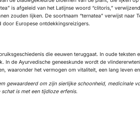
tea” is afgeleid van het Latijnse woord “clitoris,” verwijz
anen zouden lijken. De soortnaam “ternatea” verwijst naar T
d door Europese ontdekkingsreizigers.
ebruiksgeschiedenis die eeuwen teruggaat. In oude teksten
ik. In de Ayurvedische geneeskunde wordt de vlindererwtenb
n, waaronder het vermogen om vitaliteit, een lang leven e
em gewaardeerd om zijn sierlijke schoonheid, medicinale voo
chat is met een tijdloze erfenis.