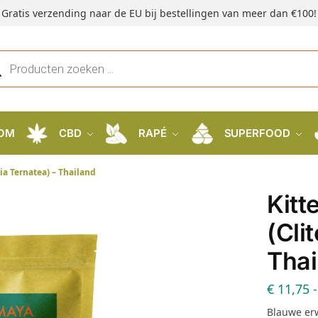
Gratis verzending naar de EU bij bestellingen van meer dan €100!
OM
CBD
RAPÉ
SUPERFOOD
ria Ternatea) – Thailand
Kitt
(Cli
Thai
€
11,75
-
Blauwe er