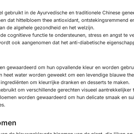
el gebruikt in de Ayurvedische en traditionele Chinese gen
 dat hittelbloem thee antioxidant, ontstekingsremmend en
an de algehele gezondheid en het welzijn.
de cognitieve functie te ondersteunen, stress en angst te ve
ordt ook aangenomen dat het anti-diabetische eigenschappe
 gewaardeerd om hun opvallende kleur en worden gebruikt a
n heet water worden geweekt om een levendige blauwe thee
ngrediënten om kleurrijke dranken en desserts te maken.
bruikt om verschillende gerechten visueel aantrekkelijker 
 bloemen worden gewaardeerd om hun delicate smaak en subti
es.
omen
van de blauwgekleurde bloemen van de plant, die lijken op