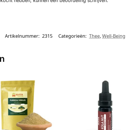
ekocht hebben, kunnen een beoordeling schrijven.
Artikelnummer:
2315
Categorieën:
Thee
,
Well-Being
en