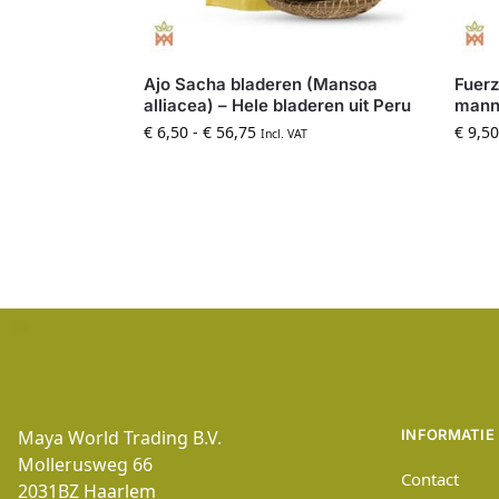
Ajo Sacha bladeren (Mansoa
Fuerz
alliacea) – Hele bladeren uit Peru
mann
€
6,50
-
€
56,75
€
9,50
Incl. VAT
Maya World Trading B.V.
INFORMATIE
Mollerusweg 66
Contact
2031BZ
Haarlem