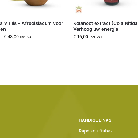
a Virilis – Afrodisiacum voor
Kolanoot extract (Cola Nitida
en
Verhoog uw energie
-
€
48,00
€
16,00
Incl. VAT
Incl. VAT
HANDIGE LINKS
Rapé snuiftabak