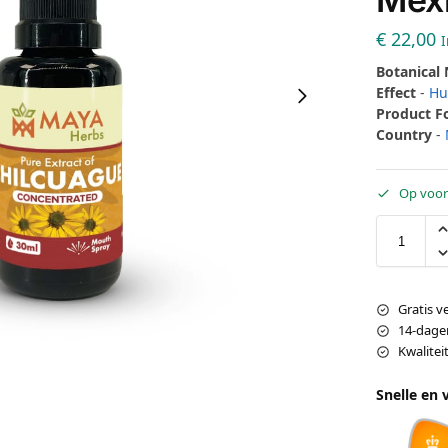
€
22,00
I
Botanical
Effect
-
Hu
Product 
Country
-
Op voor
Gratis v
14-dage
Kwalite
Snelle en 