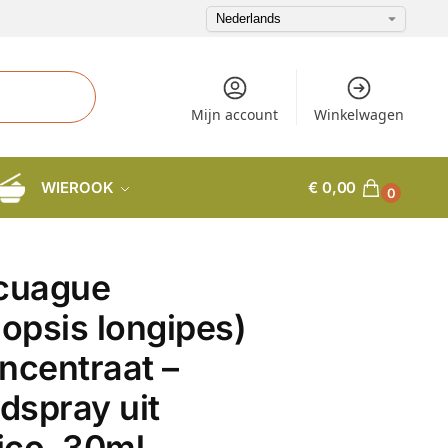
Mijn account
Winkelwagen
WIEROOK
€
0,00
0
lcuague
iopsis longipes)
ncentraat –
spray uit
ico, 30ml