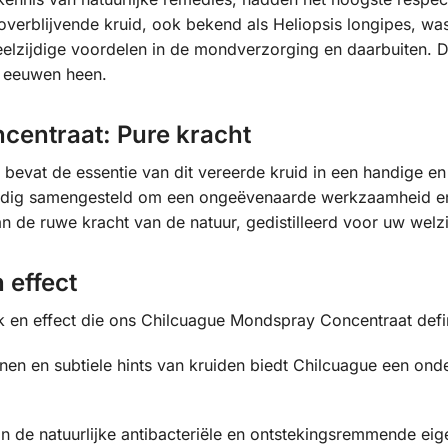
overblijvende kruid, ook bekend als Heliopsis longipes, w
zijdige voordelen in de mondverzorging en daarbuiten. De
e eeuwen heen.
entraat: Pure kracht
evat de essentie van dit vereerde kruid in een handige en
ldig samengesteld om een ongeëvenaarde werkzaamheid en p
an de ruwe kracht van de natuur, gedistilleerd voor uw welzi
 effect
en effect die ons Chilcuague Mondspray Concentraat defin
nen en subtiele hints van kruiden biedt Chilcuague een ond
 de natuurlijke antibacteriële en ontstekingsremmende ei