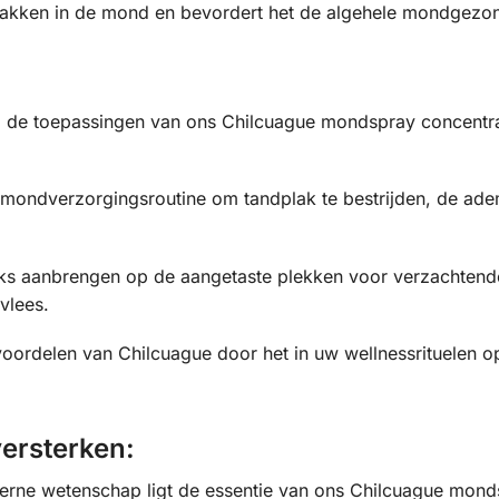
emakken in de mond en bevordert het de algehele mondgezo
, de toepassingen van ons Chilcuague mondspray concentraat
ondverzorgingsroutine om tandplak te bestrijden, de adem
s aanbrengen op de aangetaste plekken voor verzachtende v
vlees.
oordelen van Chilcuague door het in uw wellnessrituelen o
versterken:
derne wetenschap ligt de essentie van ons Chilcuague mon