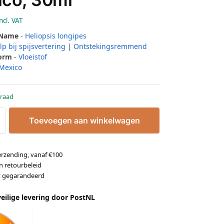
ncl. VAT
 Name
-
Heliopsis longipes
lp bij spijsvertering
|
Ontstekingsremmend
Form
-
Vloeistof
Mexico
raad
Toevoegen aan winkelwagen
erzending, vanaf €100
n retourbeleid
it gegarandeerd
veilige levering door PostNL