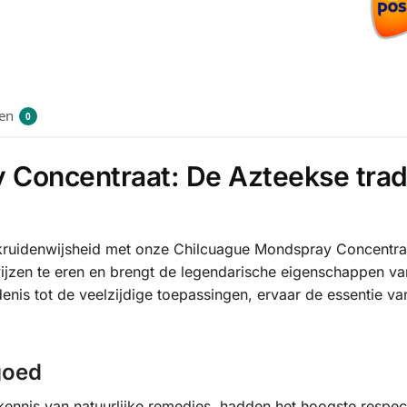
en
0
Concentraat: De Azteekse trad
se kruidenwijsheid met onze Chilcuague Mondspray Concentr
ijzen te eren en brengt de legendarische eigenschappen v
nis tot de veelzijdige toepassingen, ervaar de essentie va
goed
nnis van natuurlijke remedies, hadden het hoogste respec