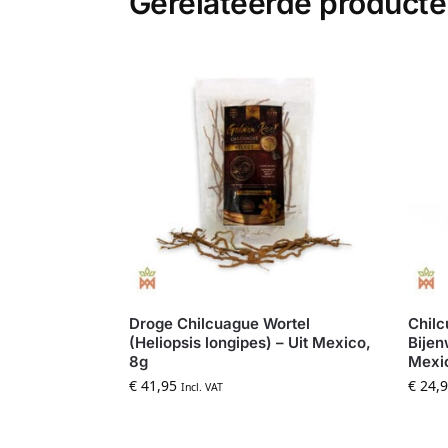
Gerelateerde product
Droge Chilcuague Wortel
Chil
(Heliopsis longipes) – Uit Mexico,
Bijen
8g
Mexi
€
41,95
€
24,9
Incl. VAT