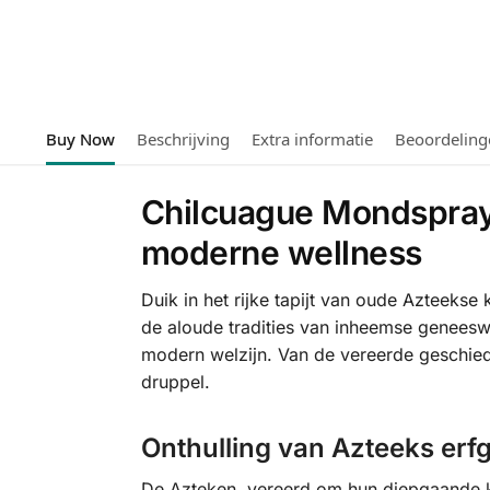
Buy Now
Beschrijving
Extra informatie
Beoordeling
Chilcuague Mondspray 
moderne wellness
Duik in het rijke tapijt van oude Azteek
de aloude tradities van inheemse geneesw
modern welzijn. Van de vereerde geschiede
druppel.
Onthulling van Azteeks erf
De Azteken, vereerd om hun diepgaande ke