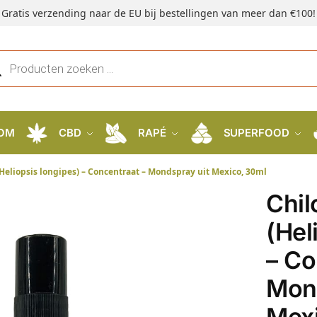
Gratis verzending naar de EU bij bestellingen van meer dan €100!
OM
CBD
RAPÉ
SUPERFOOD
Heliopsis longipes) – Concentraat – Mondspray uit Mexico, 30ml
Chi
(Hel
– Co
Mond
Mex