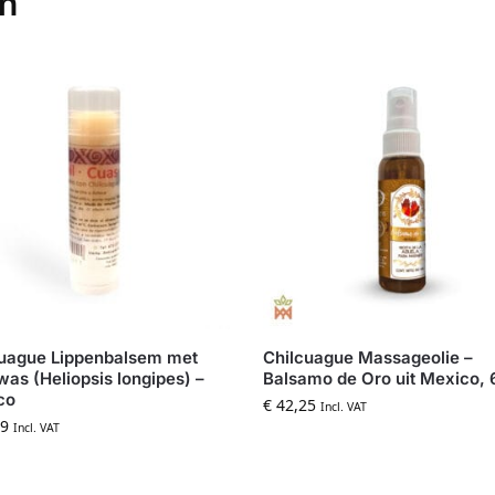
en
cuague Lippenbalsem met
Chilcuague Massageolie –
was (Heliopsis longipes) –
Balsamo de Oro uit Mexico,
co
€
42,25
Incl. VAT
9
Incl. VAT