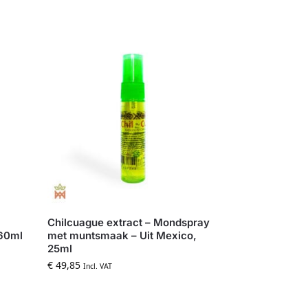
Chilcuague extract – Mondspray
 60ml
met muntsmaak – Uit Mexico,
25ml
€
49,85
Incl. VAT