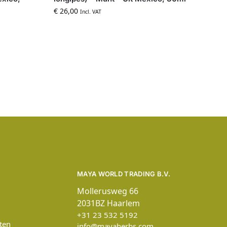
€
26,00
Incl. VAT
MAYA WORLD TRADING B.V.
Mollerusweg 66
2031BZ Haarlem
+31 23 532 5192
ten
info@mayaherbs.com