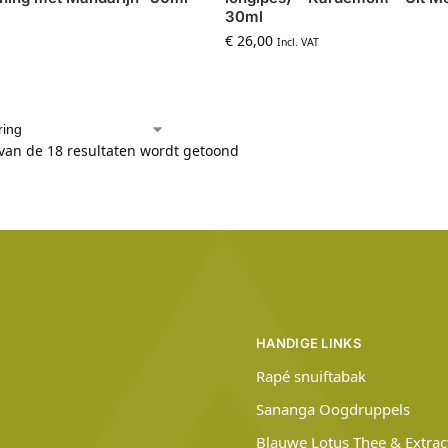
30ml
€
26,00
Incl. VAT
 van de 18 resultaten wordt getoond
HANDIGE LINKS
Rapé snuiftabak
Sananga Oogdruppels
Blauwe Lotus Thee & Extrac