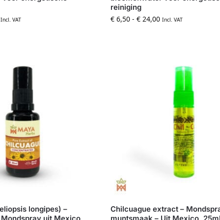
reiniging
€
6,50
-
€
24,00
Incl. VAT
Incl. VAT
liopsis longipes) –
Chilcuague extract – Mondspr
 Mondspray uit Mexico,
muntsmaak – Uit Mexico, 25m