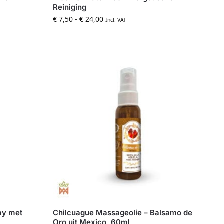
Reiniging
€
7,50
-
€
24,00
Incl. VAT
ay met
Chilcuague Massageolie – Balsamo de
l
Oro uit Mexico, 60ml