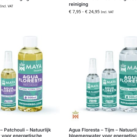
reiniging
Incl. VAT
€
7,95
-
€
24,95
Incl. VAT
– Patchouli – Natuurlijk
Agua Floresta – Tijm – Natuurli
 voor energetische
bloemenwater voor energetis