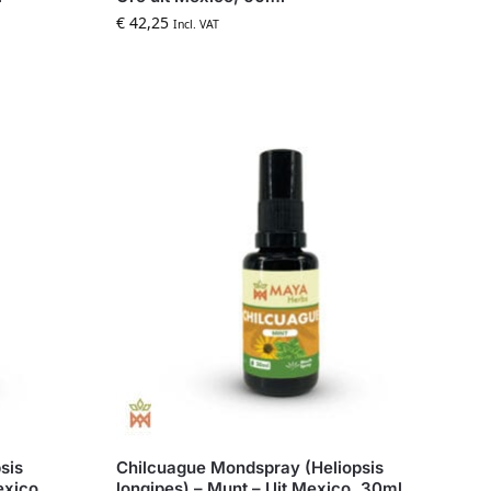
€
42,25
Incl. VAT
sis
Chilcuague Mondspray (Heliopsis
exico,
longipes) – Munt – Uit Mexico, 30ml