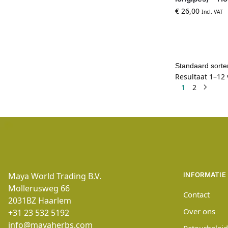
€
26,00
Incl. VAT
Resultaat 1–12
1
2
Maya World Trading B.V.
INFORMATIE
Mollerusweg 66
Contact
2031BZ
Haarlem
Over ons
+31 23 532 5192
info@mayaherbs.com