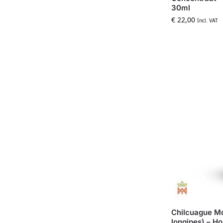
30ml
€
22,00
Incl. VAT
Chilcuague Mo
longipes) – H