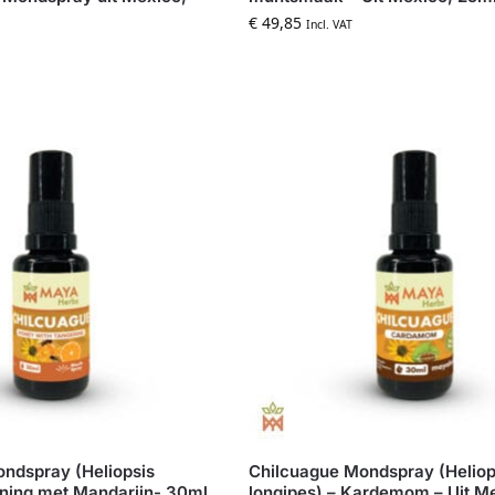
€
49,85
Incl. VAT
ndspray (Heliopsis
Chilcuague Mondspray (Heliop
oning met Mandarijn- 30ml
longipes) – Kardemom – Uit M