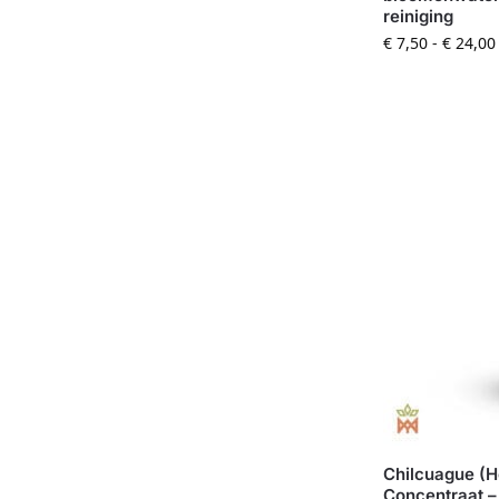
reiniging
€
7,50
-
€
24,00
Chilcuague (He
Concentraat –