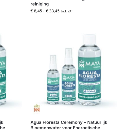
reiniging
€
8,45
-
€
33,45
Incl. VAT
jk
Agua Floresta Ceremony – Natuurlijk
che
Bloemenwater voor Energetische