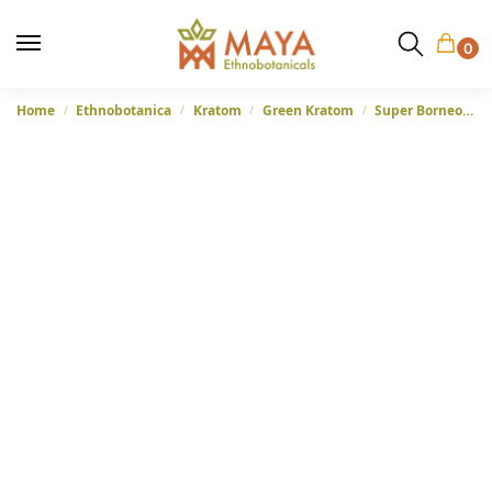
0
Home
Ethnobotanica
Kratom
Green Kratom
Super Borneo Green Nano Kratom (Mitragyna speciosa) – Indonesië
/
/
/
/