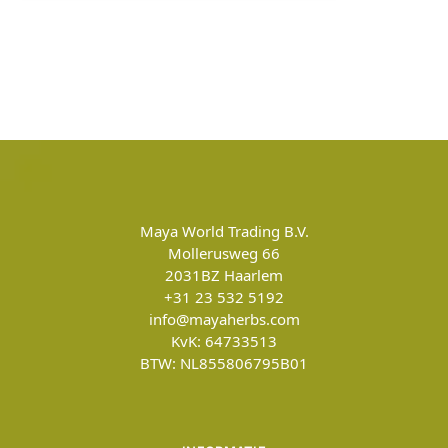
Maya World Trading B.V.
Mollerusweg 66
2031BZ
Haarlem
+31 23 532 5192
info@mayaherbs.com
KvK: 64733513
BTW: NL855806795B01