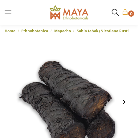
0
Home
Ethnobotanica
Mapacho
Sabia tabak (Nicotiana Rustica) – Extra Sterk uit Brazilië
/
/
/