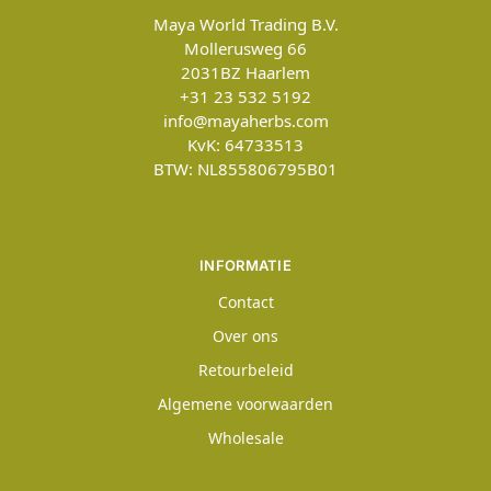
Maya World Trading B.V.
Mollerusweg 66
2031BZ
Haarlem
+31 23 532 5192
info@mayaherbs.com
KvK: 64733513
BTW: NL855806795B01
INFORMATIE
Contact
Over ons
Retourbeleid
Algemene voorwaarden
Wholesale