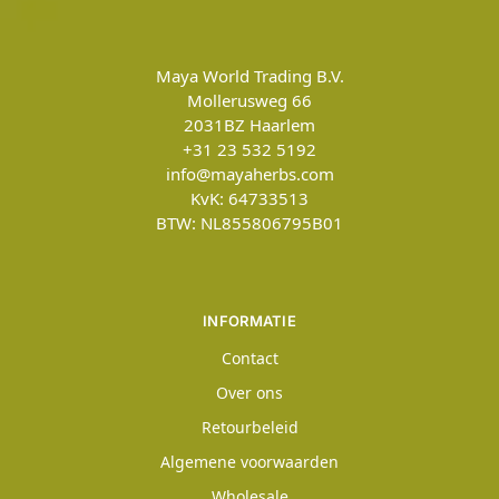
Maya World Trading B.V.
Mollerusweg 66
2031BZ
Haarlem
+31 23 532 5192
info@mayaherbs.com
KvK: 64733513
BTW: NL855806795B01
INFORMATIE
Contact
Over ons
Retourbeleid
Algemene voorwaarden
Wholesale