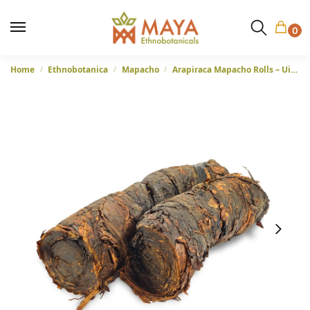
0
Home
Ethnobotanica
Mapacho
Arapiraca Mapacho Rolls – Uit Brazilië
/
/
/