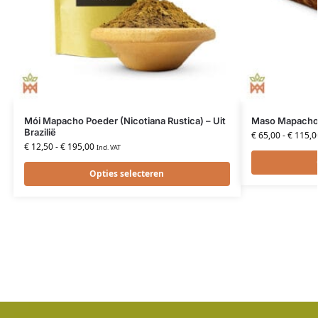
Mói Mapacho Poeder (Nicotiana Rustica) – Uit
Maso Mapacho R
Brazilië
€
65,00
-
€
115,0
€
12,50
-
€
195,00
Incl. VAT
Opties selecteren