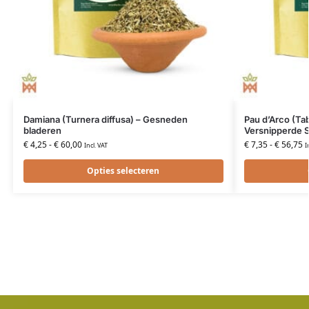
Damiana (Turnera diffusa) – Gesneden
Pau d’Arco (Tabe
bladeren
Versnipperde S
€
4,25
-
€
60,00
€
7,35
-
€
56,75
Incl. VAT
I
Opties selecteren