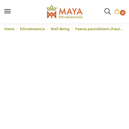
0
Home
Ethnobotanica
Well-Being
Paarse passiebloem (Passiflora incarnata) – Brazilië
/
/
/