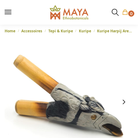
0
Home
Accessoires
Tepi & Kuripe
Kuripe
Kuripe Harpij Arend – Tetê Pawã Studios
/
/
/
/