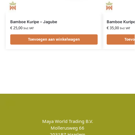
Bamboe Kuripe – Jagube
Bamboe Kuripe
€
25,00
€
35,00
Incl. VAT
Incl. VAT
Toevoegen aan winkelwagen
Toevo
Maya World Trading B.V.
Mollerusweg 66
2031BZ
Haarlem