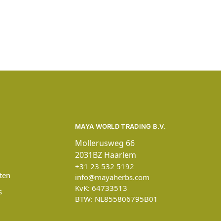
MAYA WORLD TRADING B.V.
Mollerusweg 66
2031BZ Haarlem
+31 23 532 5192
ten
info@mayaherbs.com
KvK: 64733513
s
BTW: NL855806795B01