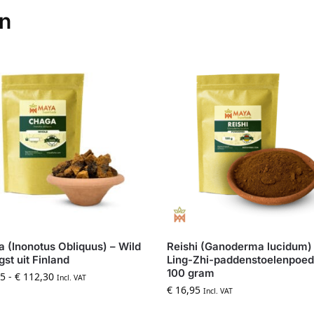
en
 (Inonotus Obliquus) – Wild
Reishi (Ganoderma lucidum)
st uit Finland
Ling-Zhi-paddenstoelenpoed
100 gram
5
-
€
112,30
Incl. VAT
€
16,95
Incl. VAT