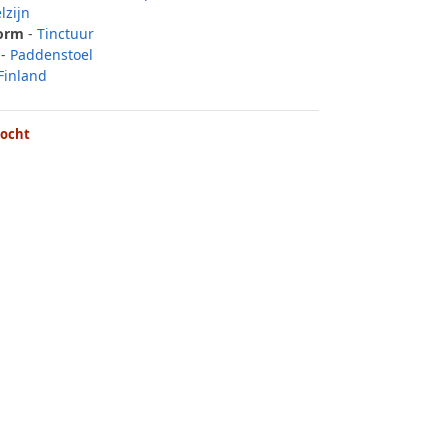
lzijn
Form
-
Tinctuur
-
Paddenstoel
Finland
kocht