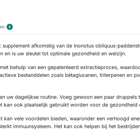
en
0
ijk supplement afkomstig van de Inonotus obliquus-paddenst
n en is uw sleutel tot optimale gezondheid en welzijn.
et behulp van een gepatenteerd extractieproces, waardoor
oactieve bestanddelen zoals bètaglucanen, triterpenen en 
 aan uw dagelijkse routine. Voeg gewoon een paar druppels t
kan ook plaatselijk gebruikt worden voor de gezondheid e
 kan vele voordelen bieden, waaronder een verhoogd energ
terkt immuunsysteem. Het kan ook helpen bij het bestrijden