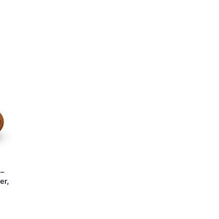
 –
er,