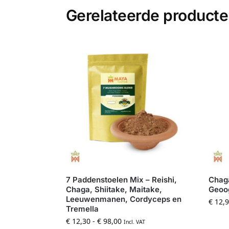
Gerelateerde product
7 Paddenstoelen Mix – Reishi,
Chaga
Chaga, Shiitake, Maitake,
Geoog
Leeuwenmanen, Cordyceps en
€
12,9
Tremella
€
12,30
-
€
98,00
Incl. VAT