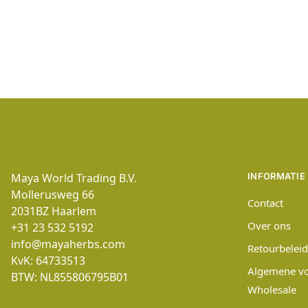
Maya World Trading B.V.
INFORMATIE
Mollerusweg 66
Contact
2031BZ
Haarlem
Over ons
+31 23 532 5192
info@mayaherbs.com
Retourbeleid
KvK: 64733513
Algemene v
BTW: NL855806795B01
Wholesale