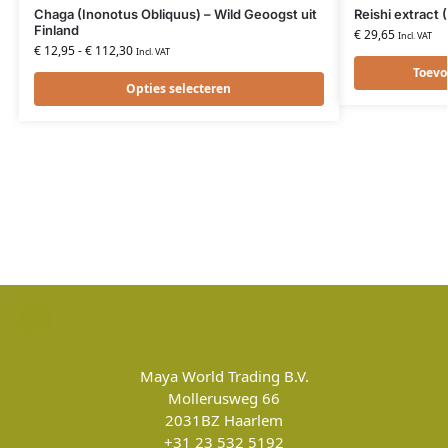
Chaga (Inonotus Obliquus) – Wild Geoogst uit
Reishi extract
Finland
€
29,65
Incl. VAT
€
12,95
-
€
112,30
Incl. VAT
Toevo
Opties selecteren
Maya World Trading B.V.
Mollerusweg 66
2031BZ
Haarlem
+31 23 532 5192