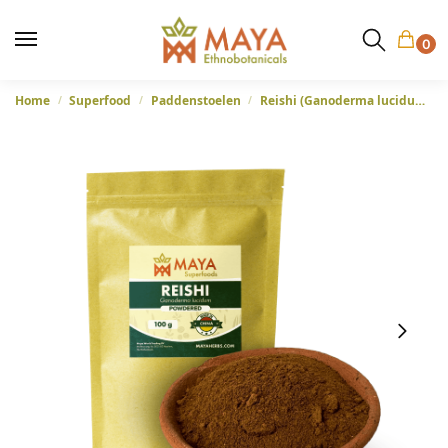
0
Home
Superfood
Paddenstoelen
Reishi (Ganoderma lucidum) – Ling-Zhi-paddenstoelenpoeder, 100 gram
/
/
/