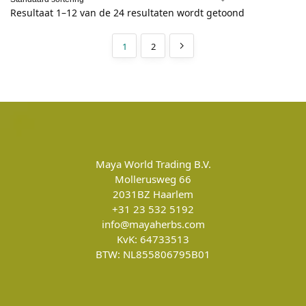
Resultaat 1–12 van de 24 resultaten wordt getoond
1
2
Maya World Trading B.V.
Mollerusweg 66
2031BZ
Haarlem
+31 23 532 5192
info@mayaherbs.com
KvK: 64733513
BTW: NL855806795B01