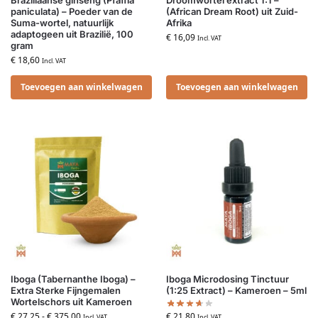
Braziliaanse ginseng (Pfaffia
Droomwortel extract 1:1 –
paniculata) – Poeder van de
(African Dream Root) uit Zuid-
Suma-wortel, natuurlijk
Afrika
adaptogeen uit Brazilië, 100
€
16,09
Incl. VAT
gram
€
18,60
Incl. VAT
Toevoegen aan winkelwagen
Toevoegen aan winkelwagen
Iboga (Tabernanthe Iboga) –
Iboga Microdosing Tinctuur
Extra Sterke Fijngemalen
(1:25 Extract) – Kameroen – 5ml
Wortelschors uit Kameroen
€
21,80
€
27,25
-
€
375,00
Incl. VAT
Incl. VAT