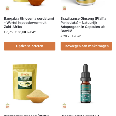
Bangalala (Eriosema cordatum)
Braziliaanse Ginseng (Pfaffia
– Wortel in poedervorm uit
Paniculata) – Natuurlijk
Zuid-Afrika
Adaptogeen in Capsules uit
Brazilië
€
6,75
-
€
85,00
Incl. VAT
€
20,25
Incl. VAT
Opties selecteren
Toevoegen aan winkelwagen