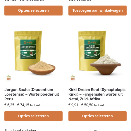
Opties selecteren
Toevoegen aan winkelwagen
Jergon Sacha (Dracontium
Kirkii Dream Root (Synaptolepis
Loretense) – Wortelpoeder uit
Kirkii) – Fijngemalen wortel uit
Peru
Natal, Zuid-Afrika
€
6,25
-
€
74,15
€
9,91
-
€
50,50
Incl. VAT
Incl. VAT
Opties selecteren
Opties selecteren