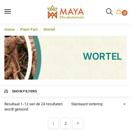
0
Home
Plant Part
Wortel
/
/
WORTEL
SHOW FILTERS
Resultaat 1–12 van de 24 resultaten
wordt getoond
1
2