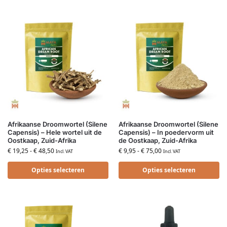
Afrikaanse Droomwortel (Silene
Afrikaanse Droomwortel (Silene
Capensis) – Hele wortel uit de
Capensis) – In poedervorm uit
Oostkaap, Zuid-Afrika
de Oostkaap, Zuid-Afrika
€
19,25
-
€
48,50
€
9,95
-
€
75,00
Incl. VAT
Incl. VAT
Opties selecteren
Opties selecteren