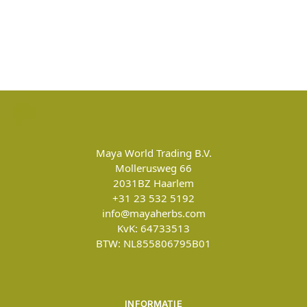
Maya World Trading B.V.
Mollerusweg 66
2031BZ
Haarlem
+31 23 532 5192
info@mayaherbs.com
KvK: 64733513
BTW: NL855806795B01
INFORMATIE