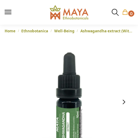
0
Home
Ethnobotanica
Well-Being
Ashwagandha extract (Withania somnifera) – Maya Herbs, 10ml
/
/
/