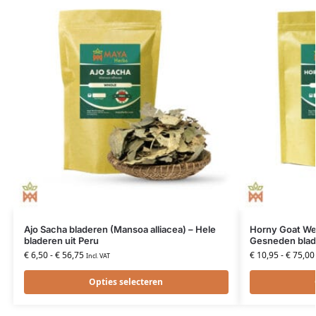
Ajo Sacha bladeren (Mansoa alliacea) – Hele
Horny Goat We
bladeren uit Peru
Gesneden blade
€
6,50
-
€
56,75
€
10,95
-
€
75,00
Incl. VAT
Opties selecteren