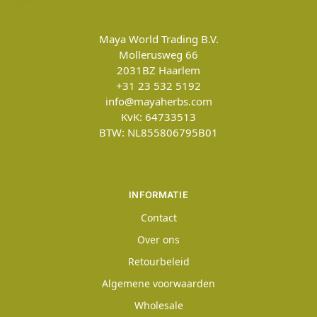
Maya World Trading B.V.
Mollerusweg 66
2031BZ
Haarlem
+31 23 532 5192
info@mayaherbs.com
KvK: 64733513
BTW: NL855806795B01
INFORMATIE
Contact
Over ons
Retourbeleid
Algemene voorwaarden
Wholesale