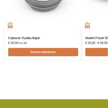
Caboclo Yuxibu Rapé
Nukini Fresh (
€
20,00
€
20,00
-
€
90,00
Incl. VAT
Opties selecteren