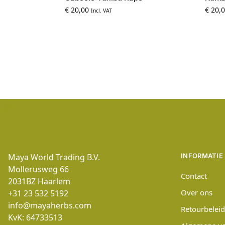
€
20,00
€
20,0
Incl. VAT
Maya World Trading B.V.
INFORMATIE
Mollerusweg 66
Contact
2031BZ
Haarlem
Over ons
+31 23 532 5192
info@mayaherbs.com
Retourbeleid
KvK: 64733513