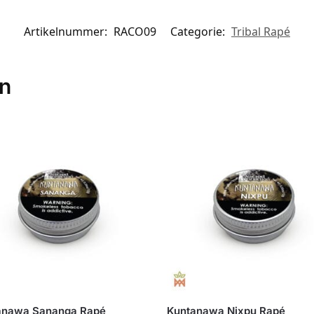
Artikelnummer:
RACO09
Categorie:
Tribal Rapé
en
anawa Sananga Rapé
Kuntanawa Nixpu Rapé