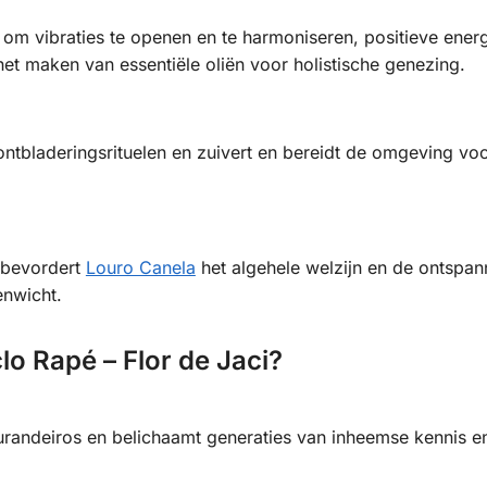
om vibraties te openen en te harmoniseren, positieve energ
het maken van essentiële oliën voor holistische genezing.
ontbladeringsrituelen en zuivert en bereidt de omgeving vo
 bevordert
Louro Canela
het algehele welzijn en de ontspan
enwicht.
o Rapé – Flor de Jaci?
randeiros en belichaamt generaties van inheemse kennis e