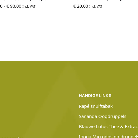
0
-
€
90,00
€
20,00
Incl. VAT
Incl. VAT
HANDIGE LINKS
Rapé snuiftabak
Sananga Oogdruppels
Blauwe Lotus Thee & Extrac
Iboga Microdosing druppel