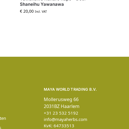
Shaneihu Yawanawa
€
20,00
Incl. VAT
MAYA WORLD TRADING B.V.
Mollerusweg 66
2031BZ Haarlem
+31 23 532 5192
ten
info@mayaherbs.com
KvK: 64733513
s