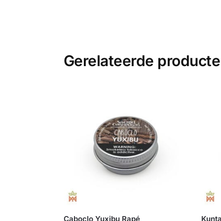
Gerelateerde product
Caboclo Yuxibu Rapé
Kunt