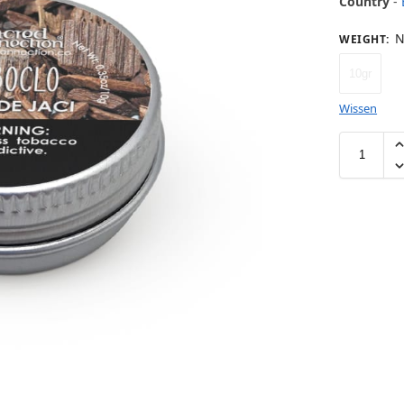
Country
-
N
WEIGHT
:
10gr
Wissen