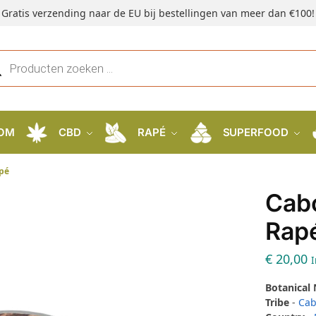
Gratis verzending naar de EU bij bestellingen van meer dan €100!
OM
CBD
RAPÉ
SUPERFOOD
apé
Cabo
Rap
€
20,00
I
Botanical
Tribe
-
Cab