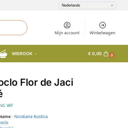
Mijn account
Winkelwagen
WIEROOK
€
0,00
0
clo Flor de Jaci
é
ncl. VAT
 Name
-
Nicotiana Rustica
oclo