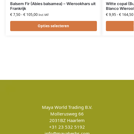
Balsem Fir (Abies balsamea) – Wierookhars uit
Witte copal (Bu
Frankrijk
Blanco Wierook
€
7,50
-
€
105,00
€
9,95
-
€
164,50
Incl. VAT
Opties selecteren
Maya World Trading B.V.
Mollerusweg 66
2031BZ
Haarlem
+31 23 532 5192
info@mayaherbs.com