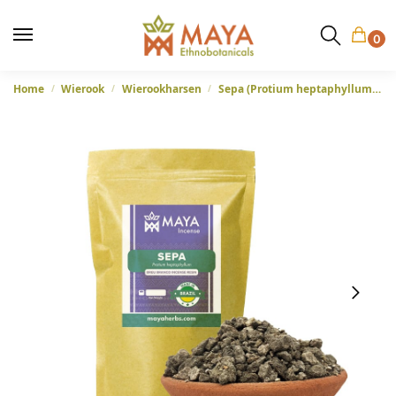
0
Home
Wierook
Wierookharsen
Sepa (Protium heptaphyllum) – Breu Branco Wierookhars uit Brazilië
/
/
/