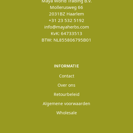
Maya World Trading B.V.
Mollerusweg 66
2031BZ
Haarlem
+31 23 532 5192
info@mayaherbs.com
KvK: 64733513
BTW: NL855806795B01
INFORMATIE
Contact
Over ons
Retourbeleid
Algemene voorwaarden
Wholesale