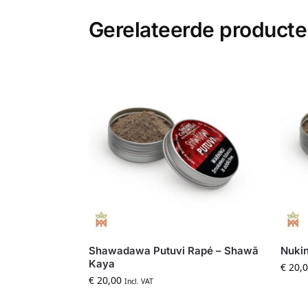
Gerelateerde product
Shawadawa Putuvi Rapé – Shawã
Nukin
Kaya
€
20,0
€
20,00
Incl. VAT