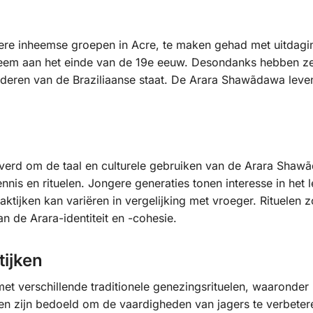
re inheemse groepen in Acre, te maken gehad met uitdagin
em aan het einde van de 19e eeuw. Desondanks hebben ze z
vorderen van de Braziliaanse staat. De Arara Shawãdawa leve
verd om de taal en culturele gebruiken van de Arara Shaw
ennis en rituelen. Jongere generaties tonen interesse in he
aktijken kan variëren in vergelijking met vroeger. Rituelen
n de Arara-identiteit en -cohesie.
tijken
 verschillende traditionele genezingsrituelen, waaronder 
en zijn bedoeld om de vaardigheden van jagers te verbeteren