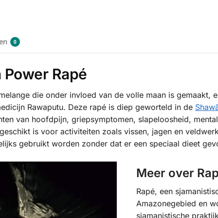
en
0
 Power Rapé
lange die onder invloed van de volle maan is gemaakt, ee
edicijn Rawaputu. Deze rapé is diep geworteld in de
Shaw
chten van hoofdpijn, griepsymptomen, slapeloosheid, menta
geschikt is voor activiteiten zoals vissen, jagen en veldwer
jks gebruikt worden zonder dat er een speciaal dieet gevo
Meer over Ra
Rapé, een sjamanistisc
Amazonegebied en word
sjamanistische prakti