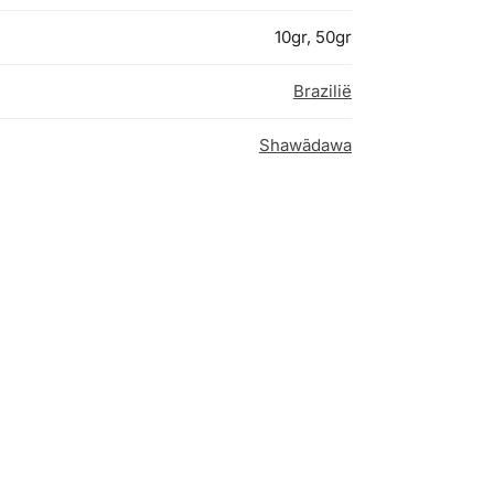
10gr, 50gr
Brazilië
Shawãdawa