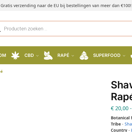
Gratis verzending naar de EU bij bestellingen van meer dan €100!
OM
CBD
RAPÉ
SUPERFOOD
pé
Sha
Rap
€
20,00
-
Botanical
Tribe
-
Sh
Country
-