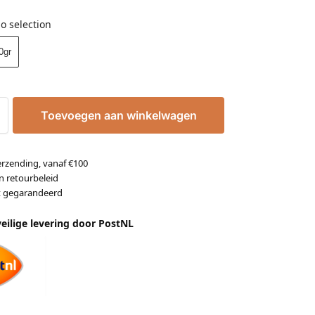
o selection
0gr
Toevoegen aan winkelwagen
erzending, vanaf €100
n retourbeleid
it gegarandeerd
veilige levering door PostNL