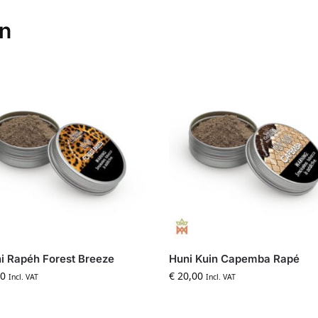
en
i Rapéh Forest Breeze
Huni Kuin Capemba Rapé
0
€
20,00
Incl. VAT
Incl. VAT