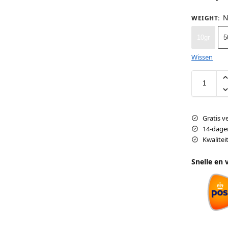
N
WEIGHT
:
10gr
5
Wissen
Gratis v
14-dage
Kwalite
Snelle en 