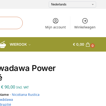
Mijn account
Winkelwagen
WIEROOK
€
0,00
0
wadawa Power
é
€
90,00
Incl. VAT
 Name
-
Nicotiana Rustica
awãdawa
Brazilië