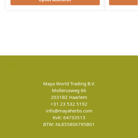
Maya World Trading B.V.
Mollerusweg 66
2031BZ
Haarlem
+31 23 532 5192
info@mayaherbs.com
KvK: 64733513
BTW: NL855806795B01