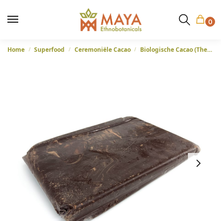
0
Home
Superfood
Ceremoniële Cacao
Biologische Cacao (Theobroma Cacao) – Criollo variëteit, 5kg blokken
/
/
/