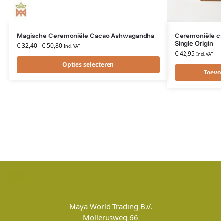
Magische Ceremoniële Cacao Ashwagandha
Ceremoniële c
Single Origin
€
32,40
-
€
50,80
Incl. VAT
€
42,95
Incl. VAT
Opties selecteren
Toevo
Maya World Trading B.V.
Mollerusweg 66