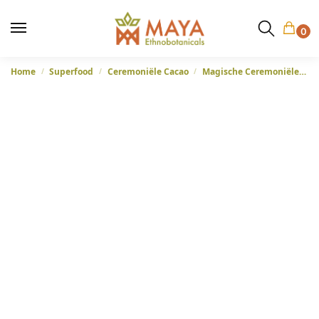
0
Home
Superfood
Ceremoniële Cacao
Magische Ceremoniële Cacao – Bobinsana – Zonder Toevoegingen, uit Colombia – 400 gram
/
/
/