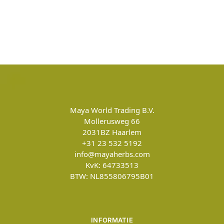
Maya World Trading B.V.
Mollerusweg 66
2031BZ
Haarlem
+31 23 532 5192
info@mayaherbs.com
KvK: 64733513
BTW: NL855806795B01
INFORMATIE