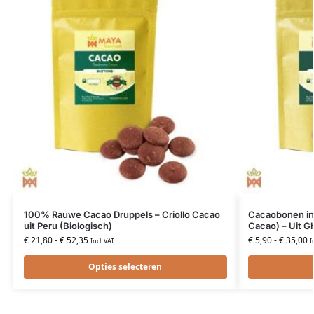
100% Rauwe Cacao Druppels – Criollo Cacao
Cacaobonen i
uit Peru (Biologisch)
Cacao) – Uit G
€
21,80
-
€
52,35
€
5,90
-
€
35,00
Incl. VAT
I
Opties selecteren