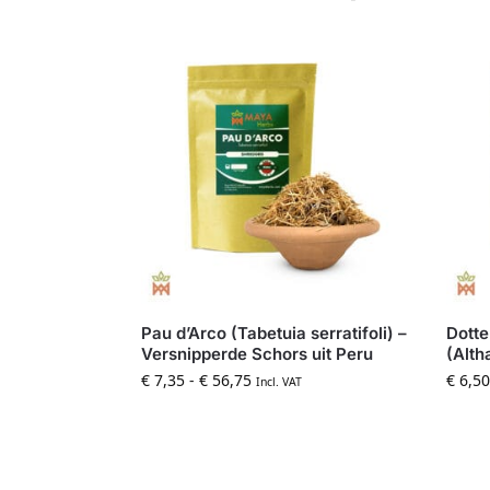
Pau d’Arco (Tabetuia serratifoli) –
Dotte
Versnipperde Schors uit Peru
(Alth
€
7,35
-
€
56,75
€
6,50
Incl. VAT