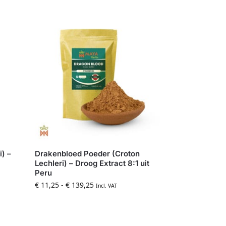
) –
Drakenbloed Poeder (Croton
Lechleri) – Droog Extract 8:1 uit
Peru
€
11,25
-
€
139,25
Incl. VAT