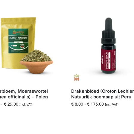
rbloem, Moeraswortel
Drakenbloed (Croton Lechleri
aea officinalis) – Polen
Natuurlijk boomsap uit Peru
-
€
29,00
€
8,00
-
€
175,00
Incl. VAT
Incl. VAT