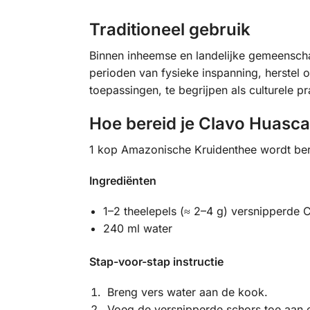
Traditioneel gebruik
Binnen inheemse en landelijke gemeensch
perioden van fysieke inspanning, herstel 
toepassingen, te begrijpen als culturele pra
Hoe bereid je Clavo Huasc
1 kop
Amazonische
Kruidenthee
wordt ber
Ingrediënten
1–2 theelepels (≈ 2–4 g) versnipperde
240 ml water
Stap-voor-stap instructie
Breng vers water aan de kook.
Voeg de versnipperde schors toe aan 