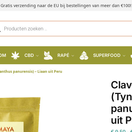
Gratis verzending naar de EU bij bestellingen van meer dan €100!
OM
CBD
RAPÉ
SUPERFOOD
anthus panurensis) – Liaan uit Peru
Cla
(Ty
panu
uit 
€
9,50
-