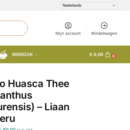
Mijn account
Winkelwagen
WIEROOK
€
0,00
0
vo Huasca Thee
nanthus
rensis) – Liaan
Peru
€
89,00