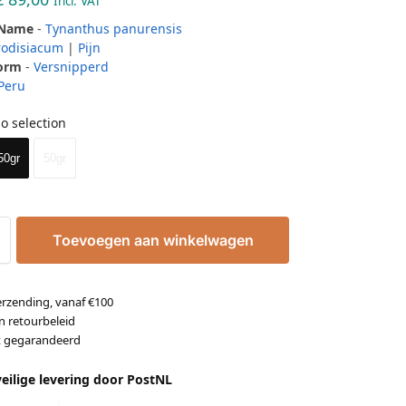
Incl. VAT
 Name
-
Tynanthus panurensis
rodisiacum
|
Pijn
Form
-
Versnipperd
Peru
o selection
50gr
50gr
Toevoegen aan winkelwagen
erzending, vanaf €100
n retourbeleid
it gegarandeerd
veilige levering door PostNL