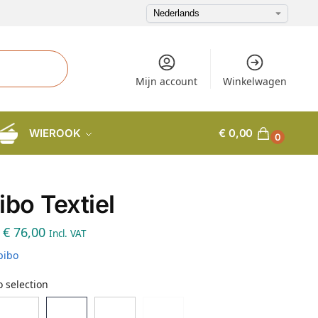
Mijn account
Winkelwagen
WIEROOK
€
0,00
0
ibo Textiel
€
76,00
Incl. VAT
pibo
 selection