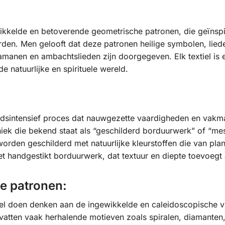
wikkelde en betoverende geometrische patronen, die geïnspir
den. Men gelooft dat deze patronen heilige symbolen, lie
amanen en ambachtslieden zijn doorgegeven. Elk textiel is e
e natuurlijke en spirituele wereld.
eidsintensief proces dat nauwgezette vaardigheden en vakm
iek die bekend staat als “geschilderd borduurwerk” of “mes
worden geschilderd met natuurlijke kleurstoffen die van pl
 handgestikt borduurwerk, dat textuur en diepte toevoegt
e patronen:
iel doen denken aan de ingewikkelde en caleidoscopische vi
tten vaak herhalende motieven zoals spiralen, diamanten,