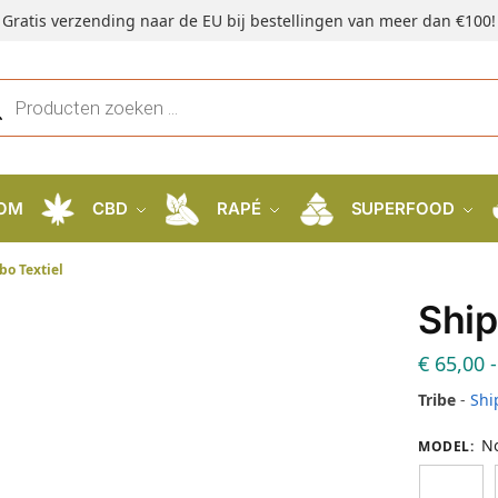
Gratis verzending naar de EU bij bestellingen van meer dan €100!
OM
CBD
RAPÉ
SUPERFOOD
bo Textiel
Ship
€
65,00
-
Tribe
-
Shi
No
MODEL
: