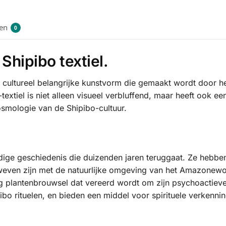
en
0
hipibo textiel.
n cultureel belangrijke kunstvorm die gemaakt wordt door h
xtiel is niet alleen visueel verbluffend, maar heeft ook ee
kosmologie van de Shipibo-cultuur.
ndige geschiedenis die duizenden jaren teruggaat. Ze hebb
rweven zijn met de natuurlijke omgeving van het Amazonewoud
lig plantenbrouwsel dat vereerd wordt om zijn psychoactie
pibo rituelen, en bieden een middel voor spirituele verken