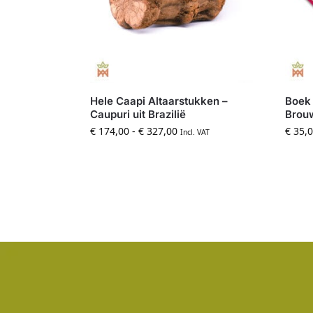
Hele Caapi Altaarstukken –
Boek 
Caupuri uit Brazilië
Brouw
€
174,00
-
€
327,00
€
35,0
Incl. VAT