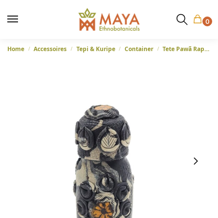
0
Home
Accessoires
Tepi & Kuripe
Container
Tete Pawã Rapéh Bottle – 10ml
/
/
/
/