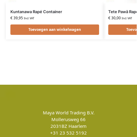
Kuntanawa Rapé Container
Tete Pawã Rapé
€
39,95
€
30,00
Incl. VAT
Incl. VAT
Toevoegen aan winkelwagen
Toevo
Maya World Trading B.V.
Mollerusweg 66
2031BZ
Haarlem
+31 23 532 5192