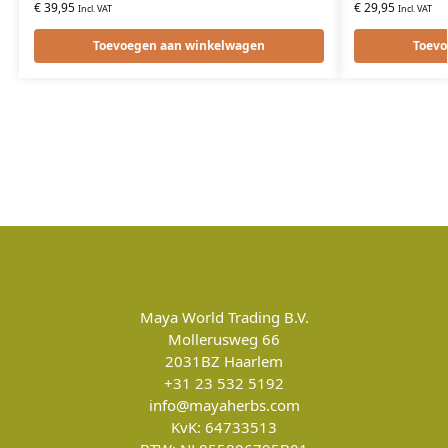
€
39,95
€
29,95
Incl. VAT
Incl. VAT
Toevoegen aan winkelwagen
Toevo
Maya World Trading B.V.
Mollerusweg 66
2031BZ
Haarlem
+31 23 532 5192
info@mayaherbs.com
KvK: 64733513