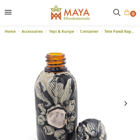
0
Home
Accessoires
Tepi & Kuripe
Container
Tete Pawã Rapéh-flesje – 30 ml
/
/
/
/