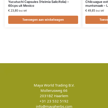
Yucutuchi Capsules (Heimia Salicifolia) –
Chilcuague ex
60cps uit Mexico
muntsmaak – U
€
23,80
€
49,85
Incl. VAT
Incl. VAT
Toevoegen aan winkelwagen
Toevo
Maya World Trading B.V.
Mollerusweg 66
2031BZ
Haarlem
+31 23 532 5192
info@mayaherbs.com