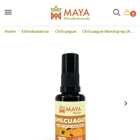
0
Home
Ethnobotanica
Chilcuague
Chilcuague Mondspray (Heliopsis longipes) – Honing met Mandarijn- 30ml
/
/
/