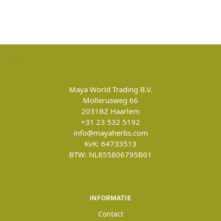
Maya World Trading B.V.
Mollerusweg 66
2031BZ
Haarlem
+31 23 532 5192
info@mayaherbs.com
KvK: 64733513
BTW: NL855806795B01
INFORMATIE
Contact