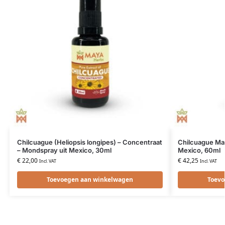
Chilcuague (Heliopsis longipes) – Concentraat
Chilcuague Mas
– Mondspray uit Mexico, 30ml
Mexico, 60ml
€
22,00
€
42,25
Incl. VAT
Incl. VAT
Toevoegen aan winkelwagen
Toevo