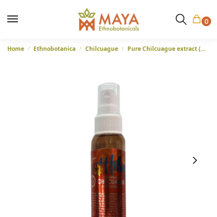
0
Home
Ethnobotanica
Chilcuague
Pure Chilcuague extract (Heliopsis longipes) – Geconcentreerde culinaire spray – 60ml
/
/
/