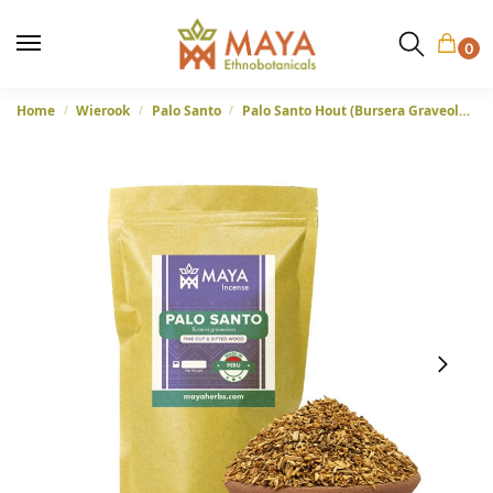
0
Home
Wierook
Palo Santo
Palo Santo Hout (Bursera Graveolens) – duurzaam geoogst uit Peru
/
/
/