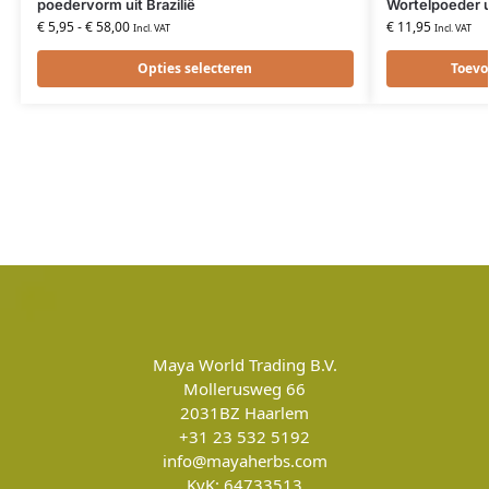
poedervorm uit Brazilië
Wortelpoeder u
€
5,95
-
€
58,00
€
11,95
Incl. VAT
Incl. VAT
Opties selecteren
Toevo
Maya World Trading B.V.
Mollerusweg 66
2031BZ
Haarlem
+31 23 532 5192
info@mayaherbs.com
KvK: 64733513